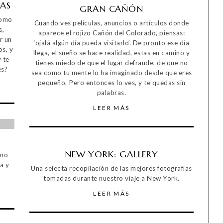
AS
GRAN CAÑÓN
como
Cuando ves películas, anuncios o artículos donde
s,
aparece el rojizo Cañón del Colorado, piensas:
r un
‘ojalá algún día pueda visitarlo’. De pronto ese día
os, y
llega, el sueño se hace realidad, estas en camino y
 te
tienes miedo de que el lugar defraude, de que no
es?
sea como tu mente lo ha imaginado desde que eres
pequeño. Pero entonces lo ves, y te quedas sin
palabras.
LEER MÁS
NEW YORK: GALLERY
ómo
a y
Una selecta recopilación de las mejores fotografías
tomadas durante nuestro viaje a New York.
LEER MÁS