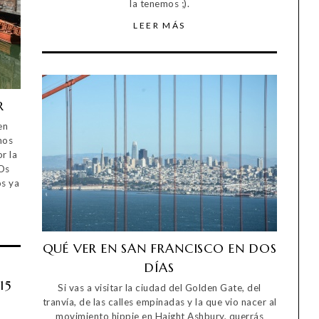
la tenemos ;).
LEER MÁS
R
en
mos
r la
 Os
s ya
QUÉ VER EN SAN FRANCISCO EN DOS
DÍAS
15
Si vas a visitar la ciudad del Golden Gate, del
tranvía, de las calles empinadas y la que vio nacer al
movimiento hippie en Haight Ashbury, querrás