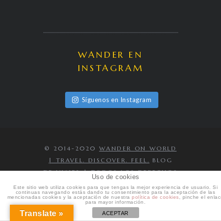
WANDER EN
INSTAGRAM
Síguenos en Instagram
© 2014-2020
WANDER ON WORLD
| TRAVEL. DISCOVER. FEEL.
BLOG
DE VIAJES | TODOS LOS DERECHOS
Uso de cookies
RESERVADOS
Este sitio web utiliza cookies para que tengas la mejor experiencia de usuario. Si
continuas navegando estás dando tu consentimiento para la aceptación de las
IR AL PRINCIPIO
mencionadas cookies y la aceptación de nuestra
política de cookies
, pinche el enla
para mayor información.
Translate »
ACEPTAR