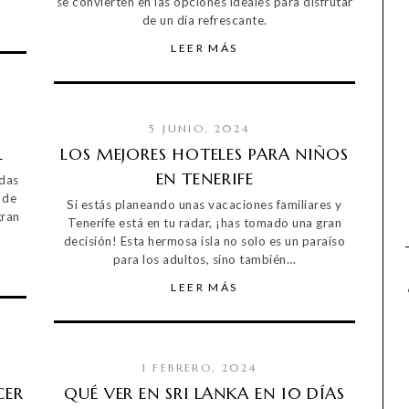
se convierten en las opciones ideales para disfrutar
de un día refrescante.
LEER MÁS
5 JUNIO, 2024
L
LOS MEJORES HOTELES PARA NIÑOS
EN TENERIFE
odas
 de
Si estás planeando unas vacaciones familiares y
gran
Tenerife está en tu radar, ¡has tomado una gran
decisión! Esta hermosa isla no solo es un paraíso
para los adultos, sino también…
LEER MÁS
1 FEBRERO, 2024
CER
QUÉ VER EN SRI LANKA EN 10 DÍAS