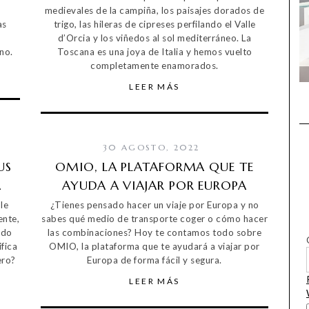
medievales de la campiña, los paisajes dorados de
as
trigo, las hileras de cipreses perfilando el Valle
d’Orcia y los viñedos al sol mediterráneo. La
no.
Toscana es una joya de Italia y hemos vuelto
completamente enamorados.
LEER MÁS
30 AGOSTO, 2022
US
OMIO, LA PLATAFORMA QUE TE
A
AYUDA A VIAJAR POR EUROPA
le
¿Tienes pensado hacer un viaje por Europa y no
ente,
sabes qué medio de transporte coger o cómo hacer
odo
las combinaciones? Hoy te contamos todo sobre
fica
OMIO, la plataforma que te ayudará a viajar por
ero?
Europa de forma fácil y segura.
LEER MÁS