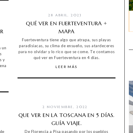
28 ABRIL, 2023
E
QUÉ VER EN FUERTEVENTURA +
OR
MAPA
Fuerteventura tiene algo que atrapa, sus playas
paradisiacas, su clima de ensueño, sus atardeceres
n un
para no olvidar y lo rico que se come. Te contamos
s
qué ver en Fuerteventura en 4 días.
s y
lena
LEER MÁS
2 NOVIEMBRE, 2022
QUE VER EN LA TOSCANA EN 5 DÍAS.
GUÍA VIAJE.
 de
De Florencia a Pisa pasando por los pueblos