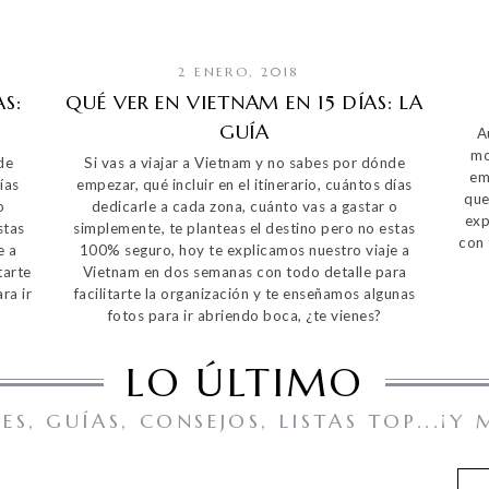
2 ENERO, 2018
S:
QUÉ VER EN VIETNAM EN 15 DÍAS: LA
GUÍA
A
mo
de
Si vas a viajar a Vietnam y no sabes por dónde
em
ías
empezar, qué incluir en el itinerario, cuántos días
que
o
dedicarle a cada zona, cuánto vas a gastar o
exp
stas
simplemente, te planteas el destino pero no estas
con 
e a
100% seguro, hoy te explicamos nuestro viaje a
tarte
Vietnam en dos semanas con todo detalle para
ra ir
facilitarte la organización y te enseñamos algunas
fotos para ir abriendo boca, ¿te vienes?
LO ÚLTIMO
JES, GUÍAS, CONSEJOS, LISTAS TOP...¡Y 