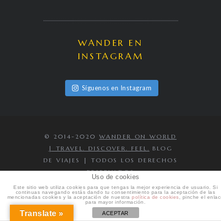
WANDER EN
INSTAGRAM
Síguenos en Instagram
© 2014-2020
WANDER ON WORLD
| TRAVEL. DISCOVER. FEEL.
BLOG
DE VIAJES | TODOS LOS DERECHOS
RESERVADOS
Uso de cookies
IR AL PRINCIPIO
Este sitio web utiliza cookies para que tengas la mejor experiencia de usuario. Si
continuas navegando estás dando tu consentimiento para la aceptación de las
mencionadas cookies y la aceptación de nuestra
política de cookies
, pinche el enla
para mayor información.
Translate »
ACEPTAR