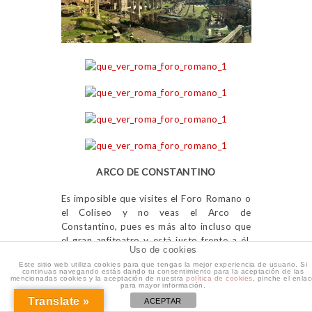
ARCO DE CONSTANTINO
Es imposible que visites el Foro Romano o
el Coliseo y no veas el Arco de
Constantino, pues es más alto incluso que
el gran anfiteatro y está justo frente a él.
Uso de cookies
Las mejores vistas se obtienen desde el
Este sitio web utiliza cookies para que tengas la mejor experiencia de usuario. Si
propio Coliseo o bien, como hicimos
continuas navegando estás dando tu consentimiento para la aceptación de las
mencionadas cookies y la aceptación de nuestra
política de cookies
, pinche el enla
nosotros, desde el Foro Romano y así
para mayor información.
podrás fotografiarlo desde arriba.
Translate »
ACEPTAR