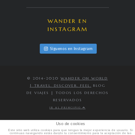
WANDER EN
INSTAGRAM
Síguenos en Instagram
© 2014-2020
WANDER ON WORLD
| TRAVEL. DISCOVER. FEEL.
BLOG
DE VIAJES | TODOS LOS DERECHOS
RESERVADOS
IR AL PRINCIPIO
Uso de cookies
Este sitio web utiliza cookies para que tengas la mejor experiencia de usuario. Si
continuas navegando estás dando tu consentimiento para la aceptación de las