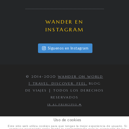
WANDER EN
INSTAGRAM
Síguenos en Instagram
© 2014-2020
WANDER ON WORLD
| TRAVEL. DISCOVER. FEEL.
BLOG
DE VIAJES | TODOS LOS DERECHOS
RESERVADOS
IR AL PRINCIPIO
Uso de cookies
Este sitio web utiliza cookies para que tengas la mejor experiencia de usuario. Si
continuas navegando estás dando tu consentimiento para la aceptación de las