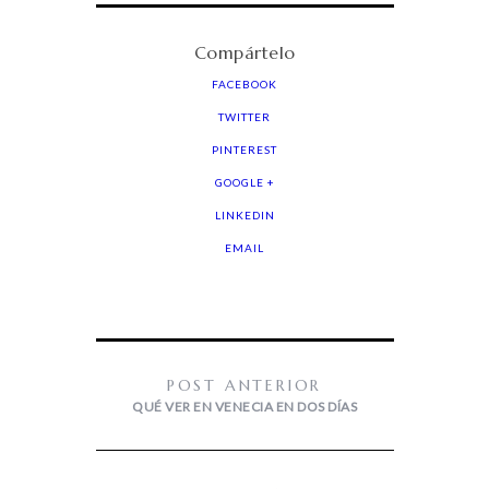
Compártelo
FACEBOOK
TWITTER
PINTEREST
GOOGLE +
LINKEDIN
EMAIL
POST ANTERIOR
QUÉ VER EN VENECIA EN DOS DÍAS