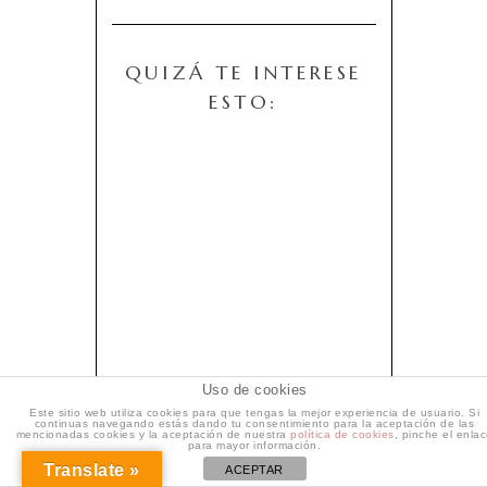
QUIZÁ TE INTERESE
ESTO:
Uso de cookies
Este sitio web utiliza cookies para que tengas la mejor experiencia de usuario. Si
continuas navegando estás dando tu consentimiento para la aceptación de las
mencionadas cookies y la aceptación de nuestra
política de cookies
, pinche el enla
para mayor información.
¿QUIERES AHORRAR
Translate »
ACEPTAR