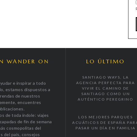
EN WANDER ON
LO ÚLTIMO
SANTIAGO WAYS, LA
yudar e inspirar a todo
AGENCIA PERFECTA PARA
VIVIR EL CAMINO DE
do, estamos dispuestos a
SANTIAGO COMO UN
prendas de nuestros
AUTÉNTICO PEREGRINO
plemente, encuentres
blicaciones.
os de toda índole: viajes
LOS MEJORES PARQUES
escapadas de fin de semana
ACUÁTICOS DE ESPAÑA PAR
más cosmopolitas del
PASAR UN DÍA EN FAMILIA
s del país, consejos