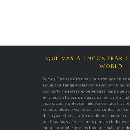
QUÉ VAS A ENCONTRAR 
WORLD
Somos Daniel y Cristina y nuestra misión es a
aquel que tenga ansias por descubrir el mun
compartir nuestras experiencias, para que a
errores, disfrutes de nuestros logros o sim
inspiración y entretenimiento en nuestras pu
En este blog de viajes vas a encontrar artícul
de larga distancia al otro lado del charco o 
por España, viajes urbanos por las ciudades 
mundo o rurales por los bosques más perdido