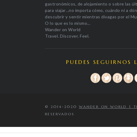
gastronómicos, de alojamiento o sobre las úl
para viajar…no importa cómo, cuándo ni a dónd
descubrir y sentir mientras divagas por el M
O lo que es lo mismo…
Wander on World
Travel. Discover. Feel.
PUEDES SEGUIRNOS 
© 2014-2020
WANDER ON WORLD | TRA
RESERVADOS