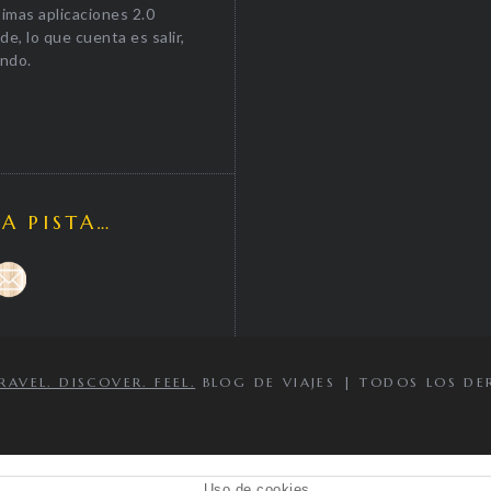
timas aplicaciones 2.0
e, lo que cuenta es salir,
undo.
LA PISTA…
VEL. DISCOVER. FEEL.
BLOG DE VIAJES | TODOS LOS DE
Uso de cookies