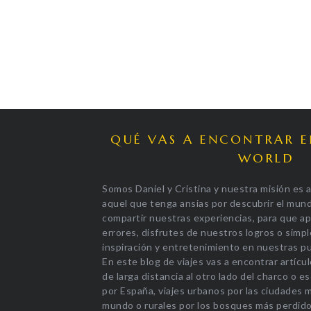
QUÉ VAS A ENCONTRAR 
WORLD
Somos Daniel y Cristina y nuestra misión es a
aquel que tenga ansias por descubrir el mun
compartir nuestras experiencias, para que a
errores, disfrutes de nuestros logros o sim
inspiración y entretenimiento en nuestras pu
En este blog de viajes vas a encontrar artícul
de larga distancia al otro lado del charco o 
por España, viajes urbanos por las ciudades 
mundo o rurales por los bosques más perdido