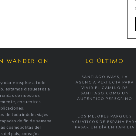
EN WANDER ON
LO ÚLTIMO
SANTIAGO WAYS, LA
yudar e inspirar a todo
AGENCIA PERFECTA PARA
VIVIR EL CAMINO DE
do, estamos dispuestos a
SANTIAGO COMO UN
prendas de nuestros
AUTÉNTICO PEREGRINO
plemente, encuentres
blicaciones.
os de toda índole: viajes
LOS MEJORES PARQUES
escapadas de fin de semana
ACUÁTICOS DE ESPAÑA PAR
más cosmopolitas del
PASAR UN DÍA EN FAMILIA
s del país, consejos