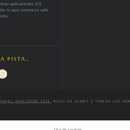
timas aplicaciones 2.0
e, lo que cuenta es salir,
undo.
LA PISTA…
VEL. DISCOVER. FEEL.
BLOG DE VIAJES | TODOS LOS DE
Uso de cookies