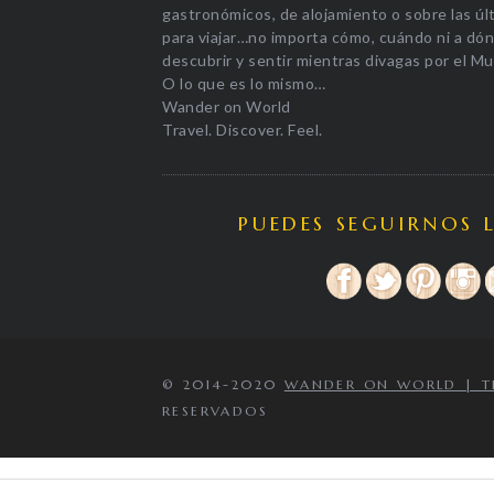
gastronómicos, de alojamiento o sobre las úl
para viajar…no importa cómo, cuándo ni a dónd
descubrir y sentir mientras divagas por el M
O lo que es lo mismo…
Wander on World
Travel. Discover. Feel.
PUEDES SEGUIRNOS 
© 2014-2020
WANDER ON WORLD | TRA
RESERVADOS