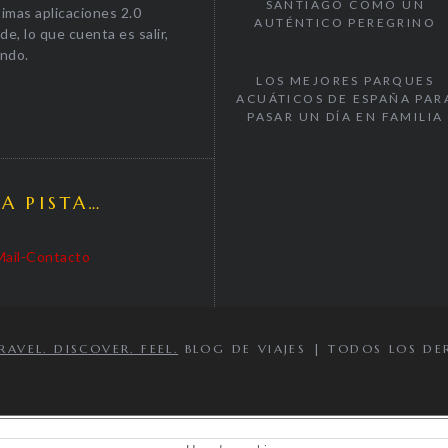
SANTIAGO COMO UN
timas aplicaciones 2.0
AUTÉNTICO PEREGRINO
e, lo que cuenta es salir,
undo.
LOS MEJORES PARQUES
ACUÁTICOS DE ESPAÑA PAR
PASAR UN DÍA EN FAMILIA
LA PISTA…
VEL. DISCOVER. FEEL.
BLOG DE VIAJES | TODOS LOS DE