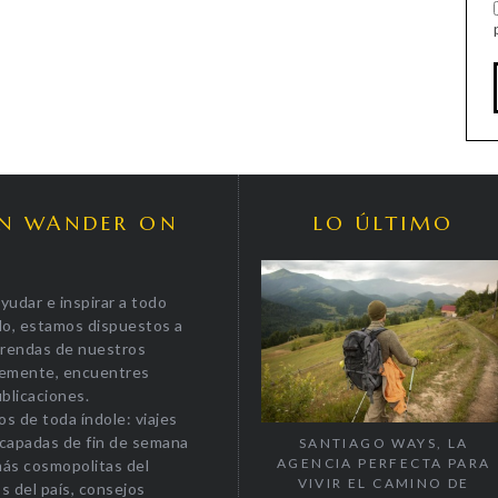
EN WANDER ON
LO ÚLTIMO
yudar e inspirar a todo
do, estamos dispuestos a
prendas de nuestros
plemente, encuentres
blicaciones.
os de toda índole: viajes
escapadas de fin de semana
SANTIAGO WAYS, LA
AGENCIA PERFECTA PARA
más cosmopolitas del
VIVIR EL CAMINO DE
s del país, consejos