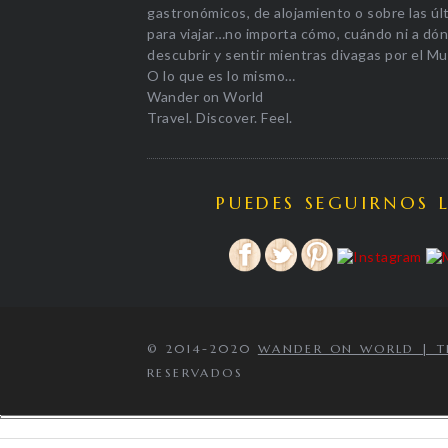
gastronómicos, de alojamiento o sobre las úl
para viajar…no importa cómo, cuándo ni a dónd
descubrir y sentir mientras divagas por el M
O lo que es lo mismo…
Wander on World
Travel. Discover. Feel.
PUEDES SEGUIRNOS 
© 2014-2020
WANDER ON WORLD | TRA
RESERVADOS