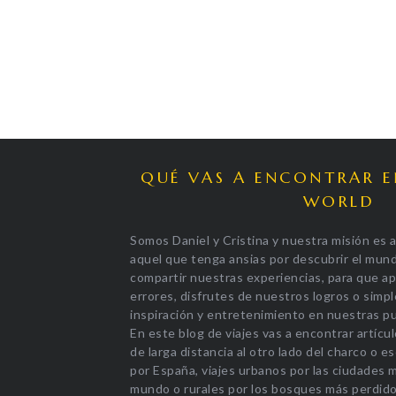
QUÉ VAS A ENCONTRAR 
WORLD
Somos Daniel y Cristina y nuestra misión es a
aquel que tenga ansias por descubrir el mun
compartir nuestras experiencias, para que a
errores, disfrutes de nuestros logros o sim
inspiración y entretenimiento en nuestras pu
En este blog de viajes vas a encontrar artícul
de larga distancia al otro lado del charco o 
por España, viajes urbanos por las ciudades 
mundo o rurales por los bosques más perdido